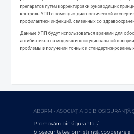
препаратов путем корректировки руководящих принцип
контроль УПП с помощью диагностической экспертизы
профилактики инфекций, связанных со здравоохранен
Данные УПП будут использоваться врачами для обос
антибиотиков на моделях институциональной воспри
проблемы в получении точных и стандартизированны
ABBRM - ASOCIAȚIA DE BIOSIGURANȚĂ 
Promovăm biosiguranța și
biosecuritatea prin știință, cooperare și