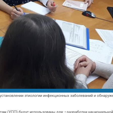
 установлении этиологии инфекционных заболеваний и обнару
там (УПП) будут использованы для: • разработки национально