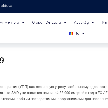
Moldova
vii Membru
Grupuri De Lucru
Activități
Par
Ro
19
епаратам (УПП) как серьезную угрозу глобальному здравоохра
 что AMR уже является причиной 33 000 смертей в год в ЕС / Е
ротивомикробным препаратам микроорганизмами для населения