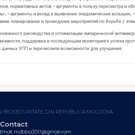
ов, нормативных актов; • аргументы в пользу пересмотра и о
 ; • аргументы и вклад в выявление эпидемических вспышек; 
ием; планирование и проведение мероприятий по борьбе с эти
нованного руководства и оптимизации эмпирической антимикр
имчивости; поддержка в последующем мониторинге успеха про
х данных УПП и перечислили возможности для улучшения.
ȘI BIOSECURITATE DIN REPUBLICA MOLDOVA
Contact
Email: mdbba2017@gmail.com