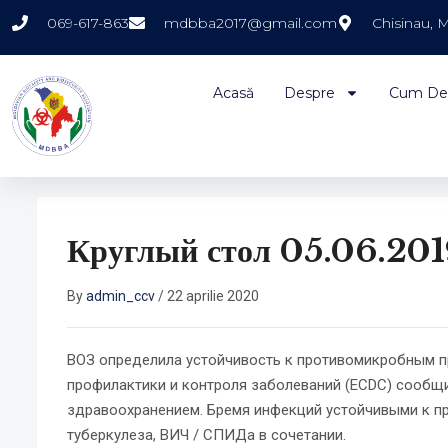
069-617-863
mdbba2017@gmail.com
Chisinau, 
Acasă
Despre
Cum De
Круглый стол 05.06.20
By
admin_ccv
/
22 aprilie 2020
ВОЗ определила устойчивость к противомикробным пр
профилактики и контроля заболеваний (ECDC) сообщил,
здравоохранением. Бремя инфекций устойчивыми к п
туберкулеза, ВИЧ / СПИДа в сочетании.