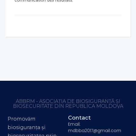
communication des résultats.
ABBRM - ASOCIAȚIA DE BIOSIGURANȚĂ ȘI
BIOSECURITATE DIN REPUBLICA MOLDOVA
Contact
Promovăm
Email:
biosiguranța și
mdbba2017@gmail.com
biosecuritatea prin