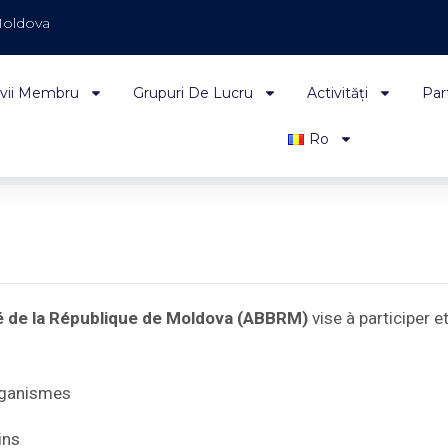
Moldova
vii Membru
Grupuri De Lucru
Activități
Par
Ro
eté de la République de Moldova (ABBRM)
vise à participer 
rganismes
ins