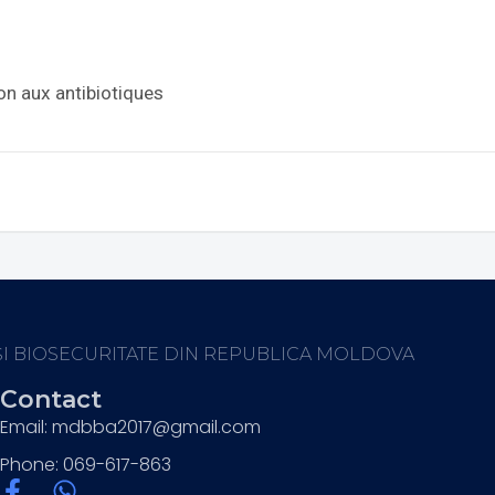
on aux antibiotiques
ȘI BIOSECURITATE DIN REPUBLICA MOLDOVA
Contact
Email: mdbba2017@gmail.com
Phone: 069-617-863