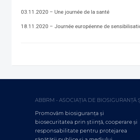
03.11.2020 – Une journée de la santé
18.11.2020 – Journée européenne de sensibilisati
ABBRM - ASOCIAȚIA DE BIOSIGURANȚĂ 
Promovăm biosiguranța și
biosecuritatea prin știință, cooperare și
responsabilitate pentru protejarea
sănătății publice și a mediului.